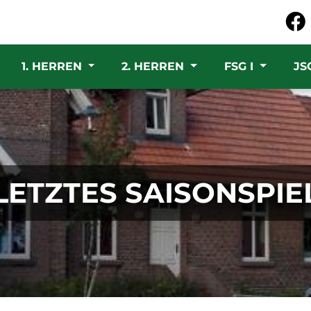
1. HERREN
2. HERREN
FSG I
JS
LETZTES SAISONSPIE