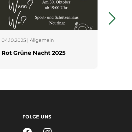
04.10.2025 | Allgemein
15.07.20
Rot Grüne Nacht 2025
Kreis
ehren
von H
FOLGE UNS