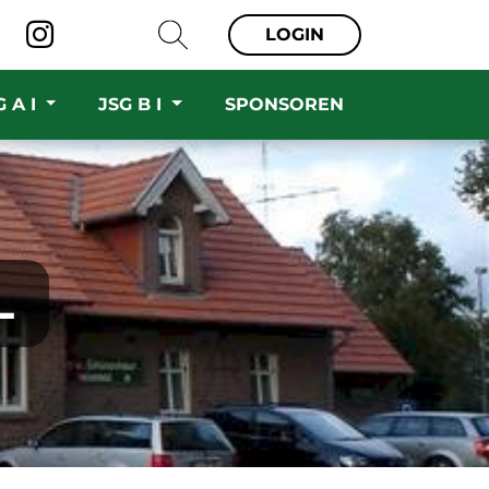
LOGIN
G A I
JSG B I
SPONSOREN
L