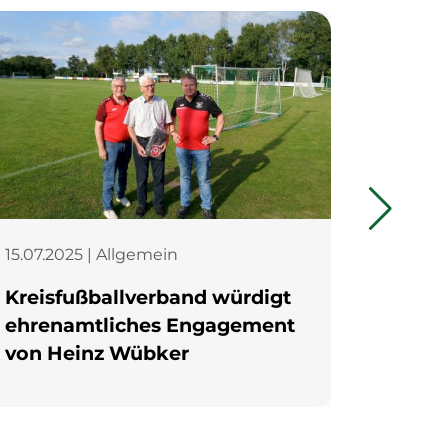
15.07.2025 | Allgemein
18.05.2
Kreisfußballverband würdigt
Sport
ehrenamtliches Engagement
von Heinz Wübker