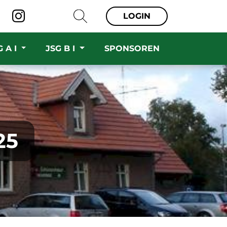
LOGIN
G A I
JSG B I
SPONSOREN
25